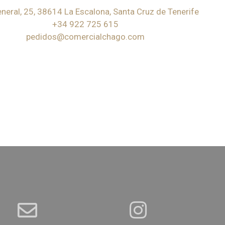
eneral, 25, 38614 La Escalona, Santa Cruz de Tenerife
+34 922 725 615
pedidos@comercialchago.com
the home you always dreamed about