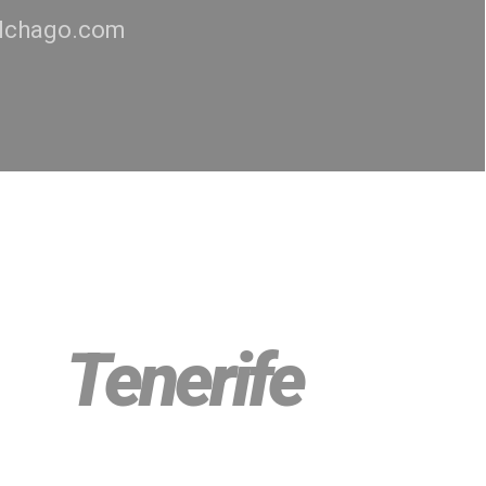
lchago.com
Tenerife