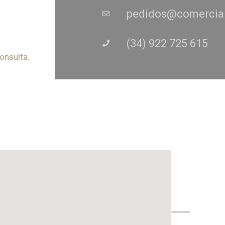
pedidos@comercia
(34) 922 725 615
onsulta.