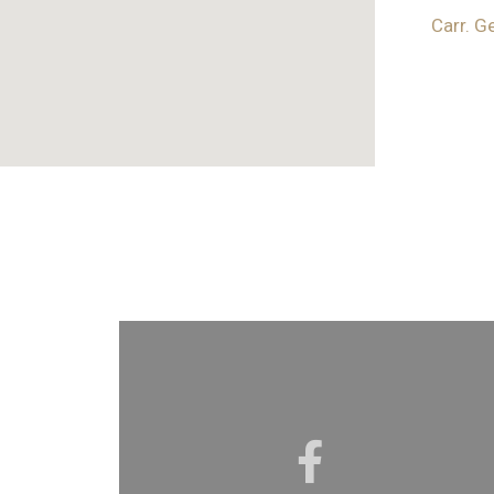
Carr. G
Find 