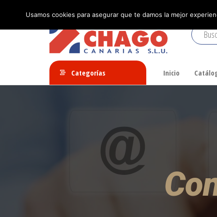
Compre en Comercial Chago de la forma más segura.
Usamos cookies para asegurar que te damos la mejor experienc
Comercial
Ahorra
y
Chago
Categorías
Inicio
Catálo
compra
online
con
Chago
Con